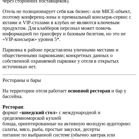
через сторонних поставщиков).
Отель не позиционирует себя как бизнес- или MICE-объект,
поэтому конференц-зоны и премиальный консьерж-сервис с
яхтами и VIP-столами в клубах не являются ключевым
продуктом. Для клабберов персонал может помочь
информацией по трансферу и базовым билетам, но это не
«VIP-консьерж» уровня 5*.
Парковка в районе представлена уличными местами и
общественными парковками; конкретных данных о
собственной охраняемой парковке у отеля в открытых
источниках нет.
Рестораны и бары
На территории отеля работает
основной ресторан
и бар у
бассейна.
Ресторан
:
формат «
шведский стол
» с международной и
средиземноморской кухней
блюда, ориентированные на активную молодую аудиторию:
салаты, мясо, рыба, простые закуски, десерты
питание по выбранной системе (обычно завтрак или