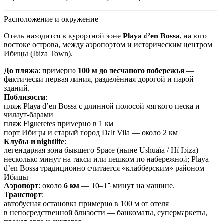
Расположение и окружение
Отель находится в курортной зоне
Playa d’en Bossa
, на юго-
востоке острова, между аэропортом и историческим центром
Ибицы (Ibiza Town).
До пляжа
: примерно
100 м до песчаного побережья
—
фактически первая линия, разделённая дорогой и парой
зданий.
Поблизости
:
пляж Playa d’en Bossa с длинной полосой мягкого песка и
чилаут-барами
пляж Figueretes примерно в 1 км
порт Ибицы и старый город Dalt Vila — около 2 км
Клубы и nightlife
:
легендарная зона бывшего Space (ныне Ushuaïa / Hï Ibiza) —
несколько минут на такси или пешком по набережной; Playa
d’en Bossa традиционно считается «клабберским» районом
Ибицы
Аэропорт
: около
6 км
— 10–15 минут на машине.
Транспорт
:
автобусная остановка примерно в 100 м от отеля
в непосредственной близости — банкоматы, супермаркеты,