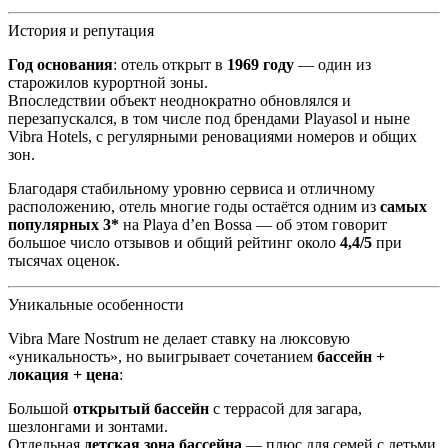
История и репутация
Год основания
: отель открыт в
1969 году
— один из
старожилов курортной зоны.
Впоследствии объект неоднократно обновлялся и
перезапускался, в том числе под брендами Playasol и ныне
Vibra Hotels, с регулярными реновациями номеров и общих
зон.
Благодаря стабильному уровню сервиса и отличному
расположению, отель многие годы остаётся одним из
самых
популярных 3*
на Playa d’en Bossa — об этом говорит
большое число отзывов и общий рейтинг около
4,4/5
при
тысячах оценок.
Уникальные особенности
Vibra Mare Nostrum не делает ставку на люксовую
«уникальность», но выигрывает сочетанием
бассейн +
локация + цена
:
Большой
открытый бассейн
с террасой для загара,
шезлонгами и зонтами.
Отдельная
детская зона бассейна
— плюс для семей с детьми.