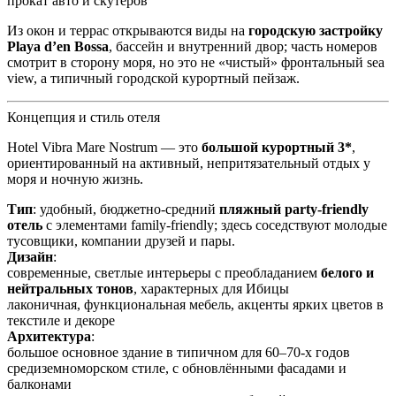
прокат авто и скутеров
Из окон и террас открываются виды на
городскую застройку
Playa d’en Bossa
, бассейн и внутренний двор; часть номеров
смотрит в сторону моря, но это не «чистый» фронтальный sea
view, а типичный городской курортный пейзаж.
Концепция и стиль отеля
Hotel Vibra Mare Nostrum — это
большой курортный 3*
,
ориентированный на активный, непритязательный отдых у
моря и ночную жизнь.
Тип
: удобный, бюджетно-средний
пляжный party-friendly
отель
с элементами family-friendly; здесь соседствуют молодые
тусовщики, компании друзей и пары.
Дизайн
:
современные, светлые интерьеры с преобладанием
белого и
нейтральных тонов
, характерных для Ибицы
лаконичная, функциональная мебель, акценты ярких цветов в
текстиле и декоре
Архитектура
:
большое основное здание в типичном для 60–70-х годов
средиземноморском стиле, с обновлёнными фасадами и
балконами