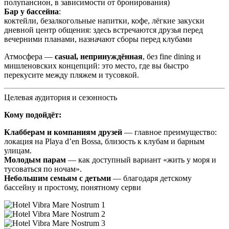
полупансион, в зависимости от бронирования)
Бар у бассейна
:
коктейли, безалкогольные напитки, кофе, лёгкие закуски
дневной центр общения: здесь встречаются друзья перед
вечерними планами, назначают сборы перед клубами
Атмосфера —
casual, непринуждённая
, без fine dining и
мишленовских концепций: это место, где вы быстро
перекусите между пляжем и тусовкой.
Целевая аудитория и сезонность
Кому подойдёт:
Клабберам и компаниям друзей
— главное преимущество:
локация на Playa d’en Bossa, близость к клубам и барным
улицам.
Молодым парам
— как доступный вариант «жить у моря и
тусоваться по ночам».
Небольшим семьям с детьми
— благодаря детскому
бассейну и простому, понятному серви