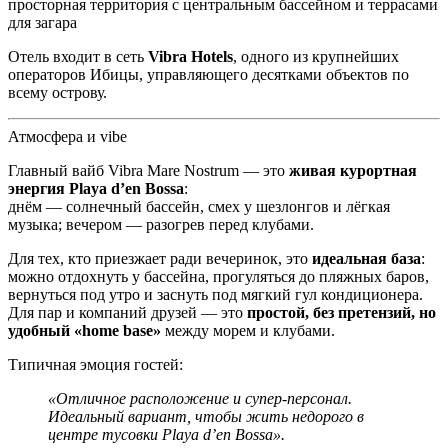
просторная территория с центральным бассейном и террасами
для загара
Отель входит в сеть
Vibra Hotels
, одного из крупнейших
операторов Ибицы, управляющего десятками объектов по
всему острову.
Атмосфера и vibe
Главный вайб Vibra Mare Nostrum — это
живая курортная
энергия Playa d’en Bossa
:
днём — солнечный бассейн, смех у шезлонгов и лёгкая
музыка; вечером — разогрев перед клубами.
Для тех, кто приезжает ради вечеринок, это
идеальная база
:
можно отдохнуть у бассейна, прогуляться до пляжных баров,
вернуться под утро и заснуть под мягкий гул кондиционера.
Для пар и компаний друзей — это
простой, без претензий, но
удобный «home base»
между морем и клубами.
Типичная эмоция гостей:
«Отличное расположение и супер-персонал.
Идеальный вариант, чтобы жить недорого в
центре тусовки Playa d’en Bossa».