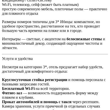
кондиционер / сплит-систему
Wi‑Fi, телевизор, сейф (может быть платным)
простую современную мебель, плиточные полы — практично
для пляжного отдыха
Размеры номеров типичны для 3* Ибицы: компактное, но
удобное пространство, рассчитанное на тех, кто проводит
большую часть времени на пляже или в городе.
Интерьеры — светлые, с акцентом на
белоснежные стены
и
минималистичный декор, создающий ощущение чистоты и
лёгкости.
Услуги и удобства
Несмотря на категорию 3*, отель предлагает набор удобств,
достаточный для комфортного отдыха:
Круглосуточная стойка регистрации
и помощь персонала с
базовыми запросами гостей.
Бесплатный Wi‑Fi
на всей территории.
Фитнес-зал
— возможность поддерживать форму между
пляжем и клубами.
Прокат автомобилей и помощь с такси
через ресепшен.
Камера хранения, услуги прачечной (в отдельных случаях