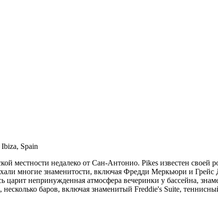
Ibiza, Spain
ской местности недалеко от Сан-Антонио. Pikes известен своей
тдыхали многие знаменитости, включая Фредди Меркьюри и Грей
ь царит непринужденная атмосфера вечеринки у бассейна, знаме
сколько баров, включая знаменитый Freddie's Suite, теннисный к