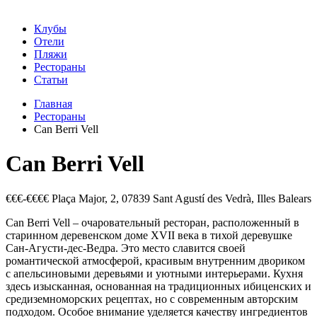
Клубы
Отели
Пляжи
Рестораны
Статьи
Главная
Рестораны
Can Berri Vell
Can Berri Vell
€€€-€€€€
Plaça Major, 2, 07839 Sant Agustí des Vedrà, Illes Balears
Can Berri Vell – очаровательный ресторан, расположенный в
старинном деревенском доме XVII века в тихой деревушке
Сан-Агусти-дес-Ведра. Это место славится своей
романтической атмосферой, красивым внутренним двориком
с апельсиновыми деревьями и уютными интерьерами. Кухня
здесь изысканная, основанная на традиционных ибиценских и
средиземноморских рецептах, но с современным авторским
подходом. Особое внимание уделяется качеству ингредиентов